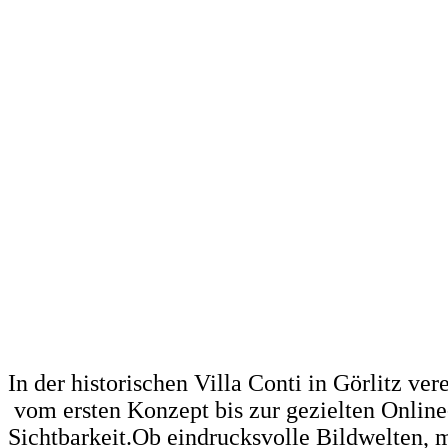
I
n
d
e
r
h
i
s
t
o
r
i
s
c
h
e
n
V
i
l
l
a
C
o
n
t
i
i
n
G
ö
r
l
i
t
z
v
e
r
v
o
m
e
r
s
t
e
n
K
o
n
z
e
p
t
b
i
s
z
u
r
g
e
z
i
e
l
t
e
n
O
n
l
i
n
e
S
i
c
h
t
b
a
r
k
e
i
t
.
O
b
e
i
n
d
r
u
c
k
s
v
o
l
l
e
B
i
l
d
w
e
l
t
e
n
,